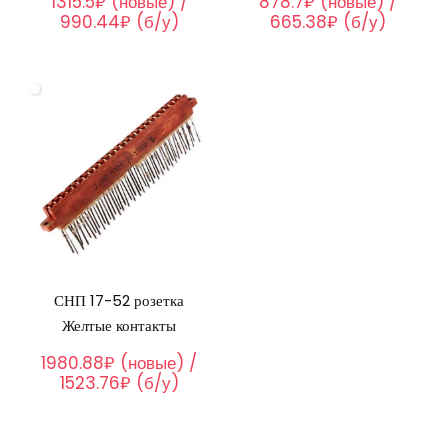
1315.5₽ (новые) /
878.7₽ (новые) /
990.44₽ (б/у)
665.38₽ (б/у)
СНП 17-52 розетка
Желтые контакты
1980.88₽ (новые) /
1523.76₽ (б/у)