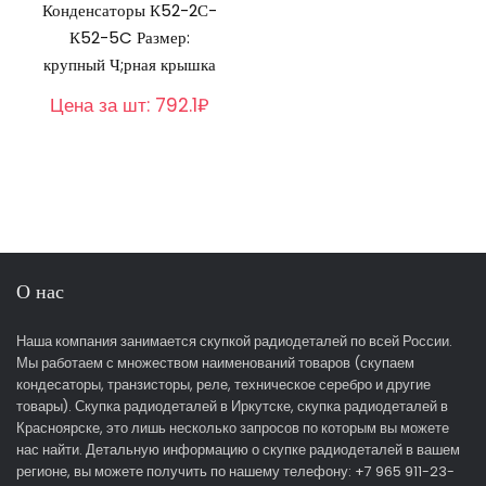
Конденсаторы К52-2С-
К52-5C Размер:
крупный Ч;рная крышка
Цена за шт:
792.1₽
О нас
Наша компания занимается скупкой радиодеталей по всей России.
Мы работаем с множеством наименований товаров (скупаем
кондесаторы, транзисторы, реле, техническое серебро и другие
товары). Скупка радиодеталей в Иркутске, скупка радиодеталей в
Красноярске, это лишь несколько запросов по которым вы можете
нас найти. Детальную информацию о скупке радиодеталей в вашем
регионе, вы можете получить по нашему телефону: +7 965 911-23-