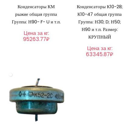
Конденсаторы КМ
Конденсаторы К10-28;
рыжие общая группа
К10-47 общая группа
Группа: Н90- F- U и т.п.
Группа: Н30; D; Н50;
Н90 и т.п. Размер:
Цена за кг:
КРУПНЫЙ
95263.77₽
Цена за кг:
63345.87₽