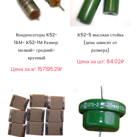
Конденсаторы К52-
К52-5 высокая стойка
1БМ- К52-1М Размер:
(цена зависит от
мелкий- средний-
размера)
крупный
Цена за шт:
84.02₽
Цена за кг:
157195.21₽