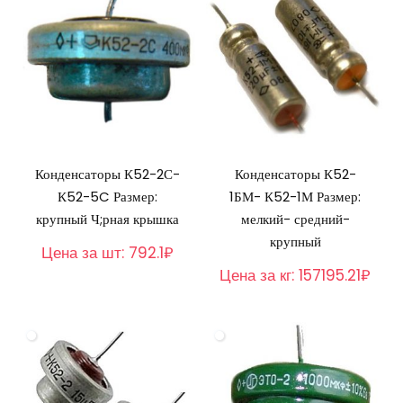
Конденсаторы К52-2С-
Конденсаторы К52-
К52-5C Размер:
1БМ- К52-1М Размер:
крупный Ч;рная крышка
мелкий- средний-
крупный
Цена за шт:
792.1₽
Цена за кг:
157195.21₽