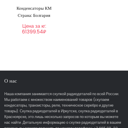
Конденсаторы КМ
Страна: Болгария
Цена за кг:
61399.54₽
О нас
Наша компания занимается скупкой радиодеталей по всей России.
Мы работаем с множеством наименований товаров (скупаем
кондесаторы, транзисторы, реле, техническое серебро и другие
товары). Скупка радиодеталей в Иркутске, скупка радиодеталей в
Красноярске, это лишь несколько запросов по которым вы можете
нас найти. Детальную информацию о скупке радиодеталей в вашем