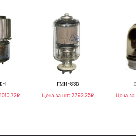
Б-1
ГМИ-83В
1010.72₽
Цена за шт:
2792.25₽
Цена за