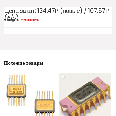
Цена за шт:
134.47₽ (новые) / 107.57₽
(б/у)
Category:
Микросхемы
Похожие товары