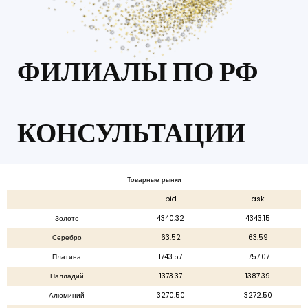
ФИЛИАЛЫ ПО РФ
КОНСУЛЬТАЦИИ
Товарные рынки
bid
ask
Золото
4340.32
4343.15
Серебро
63.52
63.59
Платина
1743.57
1757.07
Палладий
1373.37
1387.39
Алюминий
3270.50
3272.50